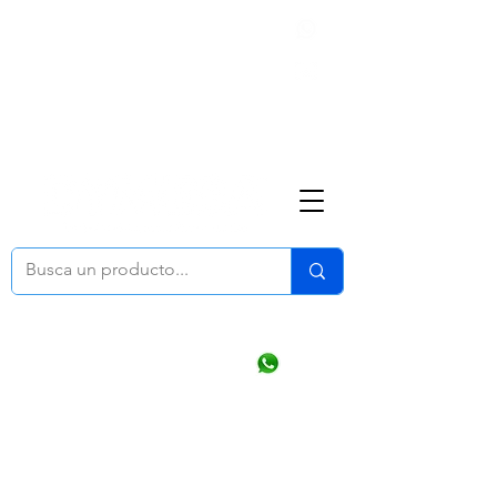
Nosotros
(668) 164 0246
ventasonline
@dymesa.com.mx
Mi cuenta
Pedidos
¿Como Comprar?
Carrito
Ventas WhatsApp Chat
CONTACTO
TABLEROS
PRODUCTOS
CATALOGOS
OFERTAS