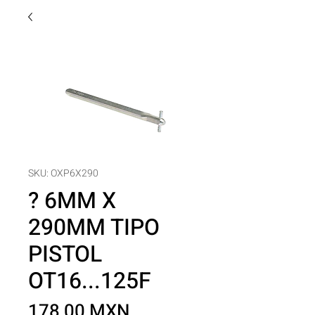
SKU: OXP6X290
? 6MM X
290MM TIPO
PISTOL
OT16...125F
Precio
178,00 MXN