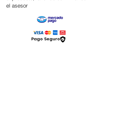
el asesor
Pago Seguro
Dymesa™ Online
Venta de material electrico y automatizacion
Servicio al cliente
Solicitar cotizacion
Mis pedidos
Facturar mi compra
VENTAS - Whatsapp Chat
Legal