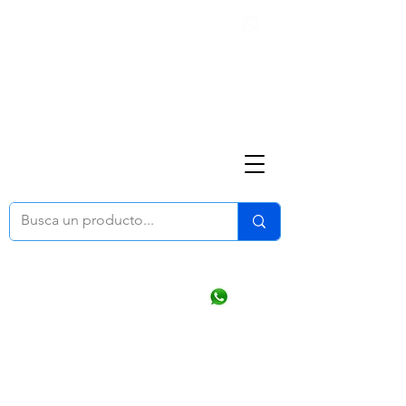
Nosotros
(668) 164 0246
ventasonline
@dymesa.com.mx
Mi cuenta
Pedidos
¿Como Comprar?
Carrito
Ventas WhatsApp Chat
CONTACTO
TABLEROS
PRODUCTOS
CATALOGOS
OFERTAS