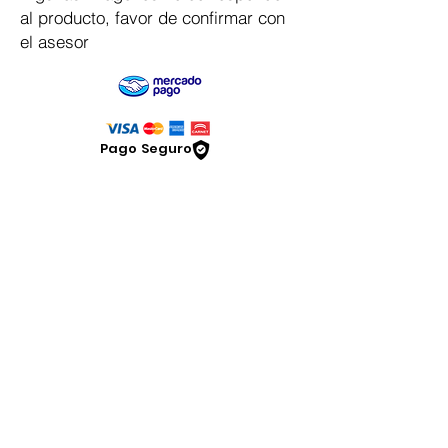
al producto, favor de confirmar con
el asesor
Pago Seguro
Dymesa™ Online
Venta de material electrico y automatizacion
Servicio al cliente
Solicitar cotizacion
Mis pedidos
Facturar mi compra
VENTAS - Whatsapp Chat