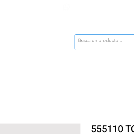
F
tasonline
@dymesa.com.mx
(668) 164 0246
TOS
|
TABLEROS
|
CONTACTO
|
|
|
TALOGOS
OFERTAS
555110 