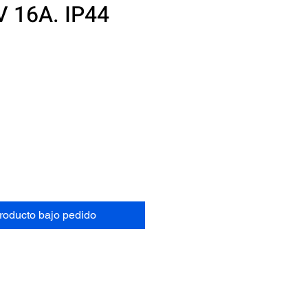
 16A. IP44
Precio
N
producto bajo pedido