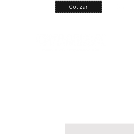
Cotizar
Nosotros
ven
PRODUC
|
CA