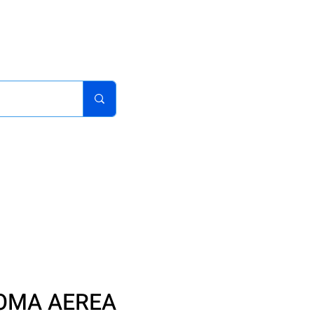
acturas
Pedidos
Iniciar sesion
Carrito
¿Como Comprar?
TOMA AEREA