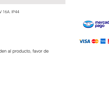
 16A. IP44
en al producto, favor de
Servicio al
cliente
 y automatizacion
Solicitar cotizacion