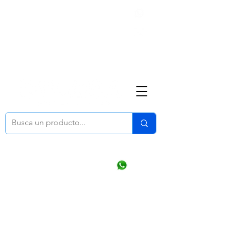
Nosotros
(668) 164 0246
ventasonline
@dymesa.com.mx
Mi cuenta
Pedidos
¿Como Comprar?
Carrito
Ventas WhatsApp Chat
CONTACTO
TABLEROS
PRODUCTOS
CATALOGOS
OFERTAS