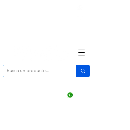
Nosotros
(668) 164 0246
ventasonline
@dymesa.com.mx
Mi cuenta
Pedidos
¿Como Comprar?
Carrito
Ventas WhatsApp Chat
CONTACTO
TABLEROS
PRODUCTOS
CATALOGOS
OFERTAS