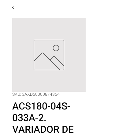
SKU: 3AXD50000874354
ACS180-04S-
033A-2.
VARIADOR DE