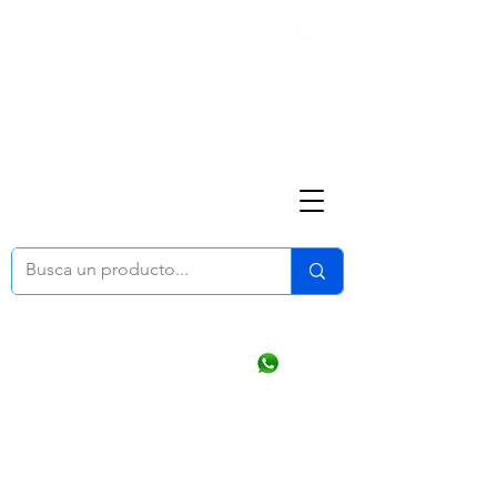
Nosotros
(668) 164 0246
ventasonline
@dymesa.com.mx
Mi cuenta
Pedidos
¿Como Comprar?
Carrito
Ventas WhatsApp Chat
CONTACTO
TABLEROS
PRODUCTOS
CATALOGOS
OFERTAS