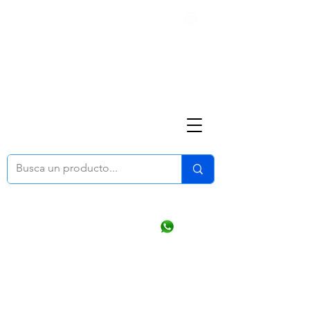
Nosotros
(668) 164 0246
ventasonline
@dymesa.com.mx
Mi cuenta
Pedidos
¿Como Comprar?
Carrito
Ventas WhatsApp Chat
CONTACTO
TABLEROS
PRODUCTOS
CATALOGOS
OFERTAS