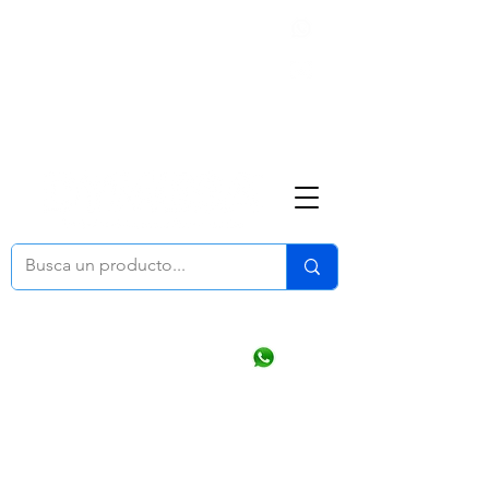
Nosotros
(668) 164 0246
ventasonline
@dymesa.com.mx
Mi cuenta
Pedidos
¿Como Comprar?
Carrito
Ventas WhatsApp Chat
CONTACTO
TABLEROS
PRODUCTOS
CATALOGOS
OFERTAS