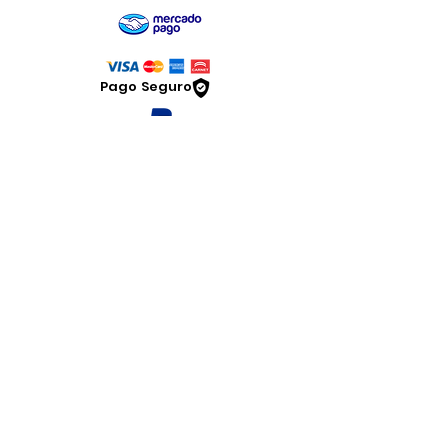
Pago Seguro
Dymesa™ Online
Venta de material electrico y automatizacion
Servicio al cliente
Solicitar cotizacion
Mis pedidos
Facturar mi compra
VENTAS - Whatsapp Chat
Legal
www.dymesa.com
Contacto