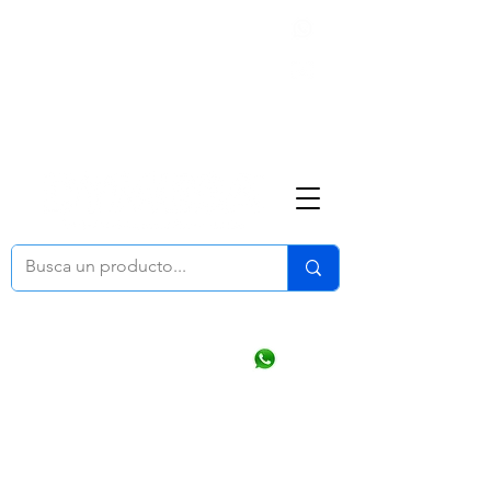
Nosotros
(668) 164 0246
ventasonline
@dymesa.com.mx
Mi cuenta
Pedidos
¿Como Comprar?
Carrito
Ventas WhatsApp Chat
CONTACTO
TABLEROS
PRODUCTOS
CATALOGOS
OFERTAS