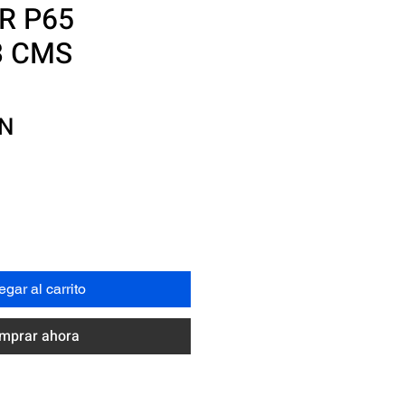
R P65
3 CMS
Precio
XN
gar al carrito
mprar ahora