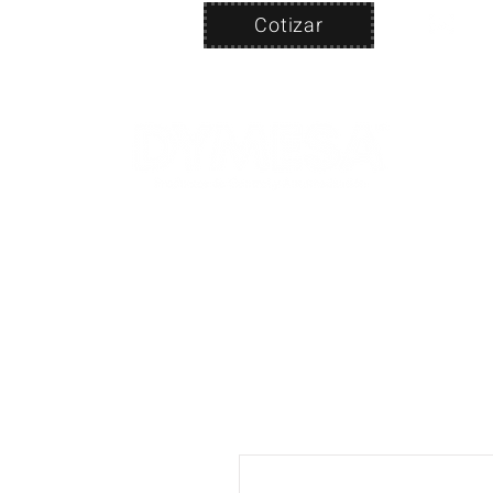
Cotizar
Nosotros
ven
PRODUC
|
CA