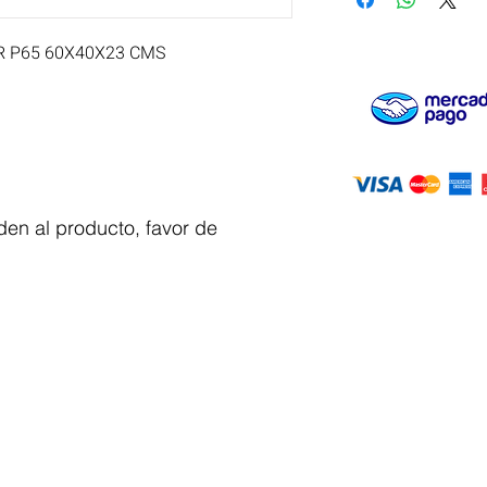
R P65 60X40X23 CMS
en al producto, favor de
Servicio al
cliente
 y automatizacion
Solicitar cotizacion