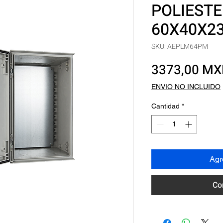
POLIESTE
60X40X2
SKU: AEPLM64PM
3373,00 M
ENVIO NO INCLUIDO
Cantidad
*
Agre
Co