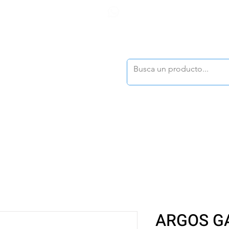
F
tasonline
@dymesa.com.mx
(668) 164 0246
TOS
|
TABLEROS
|
CONTACTO
|
|
|
TALOGOS
OFERTAS
ARGOS G