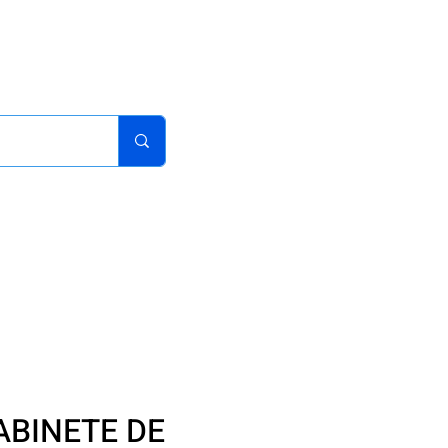
acturas
Pedidos
Iniciar sesion
Carrito
¿Como Comprar?
ABINETE DE