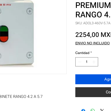
PREMIUM
RANGO 4.
SKU: ADOL3-460V-5.7A
2254,00 M
ENVIO NO INCLUIDO
Cantidad
*
Agre
Co
NETE RANGO 4.2 A 5.7