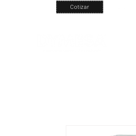
Cotizar
Nosotros
ven
PRODUC
|
CA