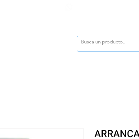
F
tasonline
@dymesa.com.mx
(668) 164 0246
TOS
|
TABLEROS
|
CONTACTO
|
|
|
TALOGOS
OFERTAS
ARRANC