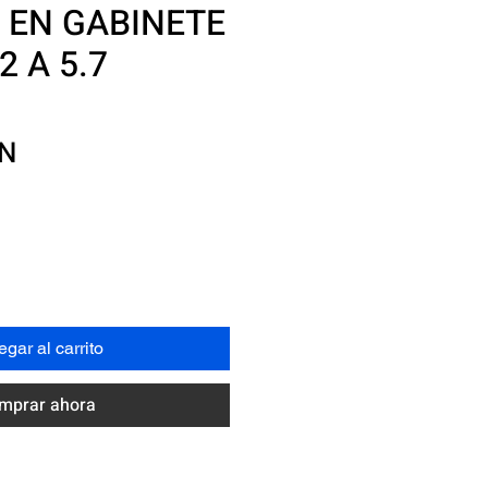
 EN GABINETE
2 A 5.7
Precio
XN
gar al carrito
mprar ahora