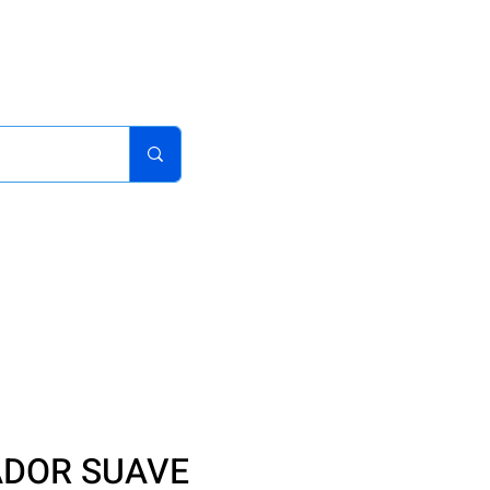
acturas
Pedidos
Iniciar sesion
Carrito
¿Como Comprar?
DOR SUAVE