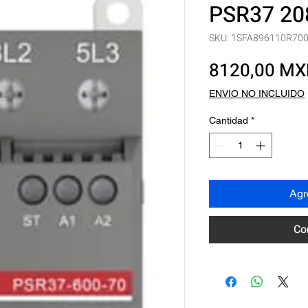
PSR37 20
SKU: 1SFA896110R70
8120,00 M
ENVIO NO INCLUIDO
Cantidad
*
Agre
Co