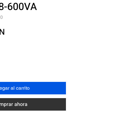
8-600VA
00
Precio
XN
gar al carrito
mprar ahora