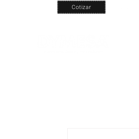
Cotizar
Nosotros
ven
PRODUC
|
CA