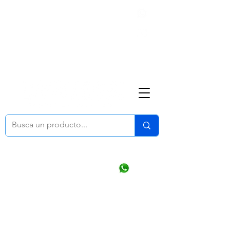
Nosotros
(668) 164 0246
ventasonline
@dymesa.com.mx
Mi cuenta
Pedidos
¿Como Comprar?
Carrito
Ventas WhatsApp Chat
CONTACTO
TABLEROS
PRODUCTOS
CATALOGOS
OFERTAS