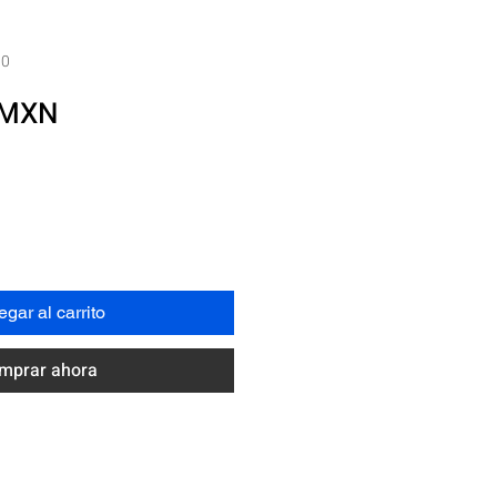
00
Precio
 MXN
gar al carrito
mprar ahora