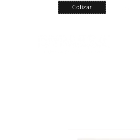
Cotizar
Nosotros
ven
PRODUC
|
CA