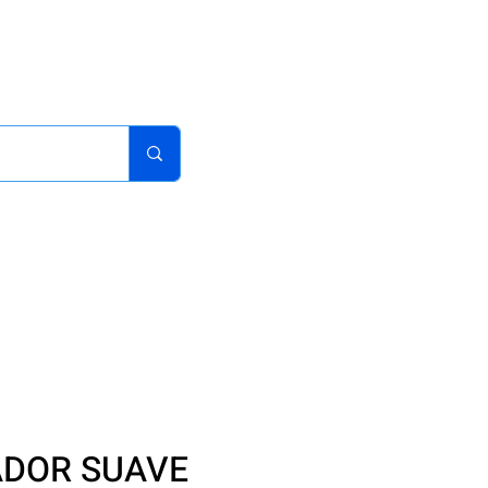
acturas
Pedidos
Iniciar sesion
Carrito
¿Como Comprar?
DOR SUAVE