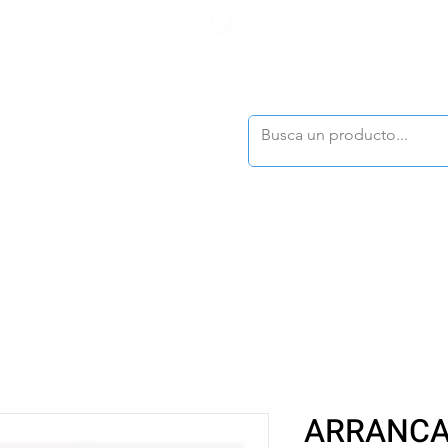
F
tasonline
@dymesa.com.mx
(668) 164 0246
TOS
|
TABLEROS
|
CONTACTO
|
|
|
TALOGOS
OFERTAS
ARRANCA