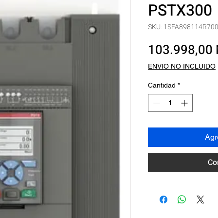
PSTX300
SKU: 1SFA898114R70
103.998,00
ENVIO NO INCLUIDO
Cantidad
*
Agre
Co