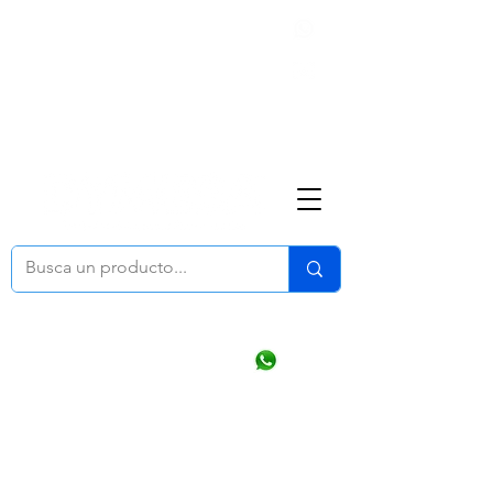
Nosotros
(668) 164 0246
ventasonline
@dymesa.com.mx
Mi cuenta
Pedidos
¿Como Comprar?
Carrito
Ventas WhatsApp Chat
CONTACTO
TABLEROS
PRODUCTOS
CATALOGOS
OFERTAS