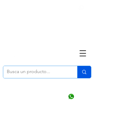
Nosotros
(668) 164 0246
ventasonline
@dymesa.com.mx
Mi cuenta
Pedidos
¿Como Comprar?
Carrito
Ventas WhatsApp Chat
CONTACTO
TABLEROS
PRODUCTOS
CATALOGOS
OFERTAS