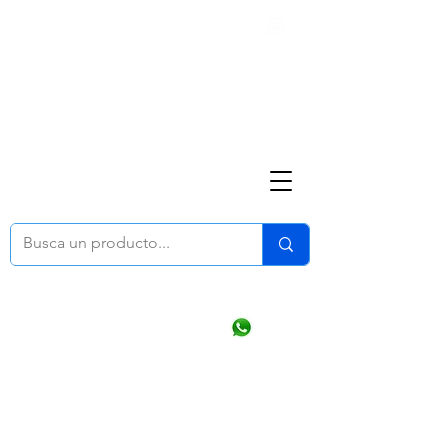
Nosotros
(668) 164 0246
ventasonline
@dymesa.com.mx
Mi cuenta
Pedidos
¿Como Comprar?
Carrito
Ventas WhatsApp Chat
CONTACTO
TABLEROS
PRODUCTOS
CATALOGOS
OFERTAS