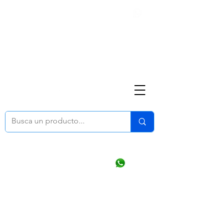
Nosotros
(668) 164 0246
ventasonline
@dymesa.com.mx
Mi cuenta
Pedidos
¿Como Comprar?
Carrito
Ventas WhatsApp Chat
CONTACTO
TABLEROS
PRODUCTOS
CATALOGOS
OFERTAS