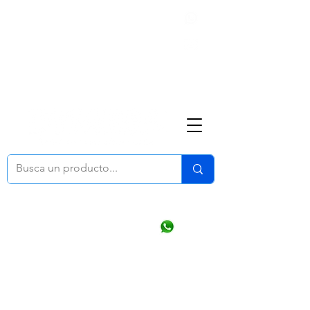
Nosotros
(668) 164 0246
ventasonline
@dymesa.com.mx
Mi cuenta
Pedidos
¿Como Comprar?
Carrito
Ventas WhatsApp Chat
CONTACTO
TABLEROS
PRODUCTOS
CATALOGOS
OFERTAS