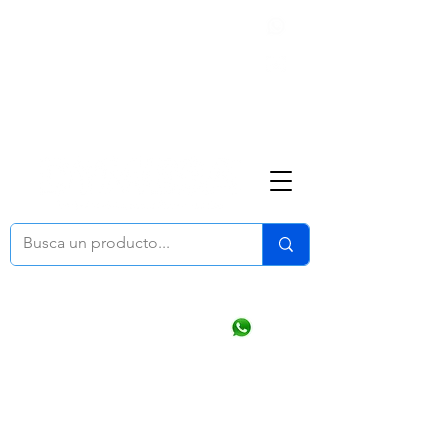
Nosotros
(668) 164 0246
ventasonline
@dymesa.com.mx
Mi cuenta
Pedidos
¿Como Comprar?
Carrito
Ventas WhatsApp Chat
CONTACTO
TABLEROS
PRODUCTOS
CATALOGOS
OFERTAS