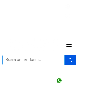
Nosotros
(668) 164 0246
ventasonline
@dymesa.com.mx
Mi cuenta
Pedidos
¿Como Comprar?
Carrito
Ventas WhatsApp Chat
CONTACTO
TABLEROS
PRODUCTOS
CATALOGOS
OFERTAS