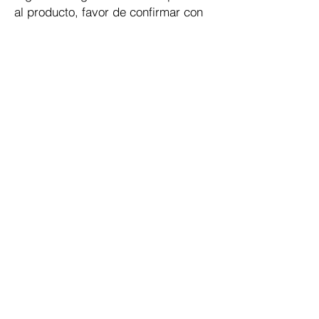
al producto, favor de confirmar con
el asesor
Pago Seguro
Dymesa™ Online
Venta de material electrico y automatizacion
Servicio al cliente
Solicitar cotizacion
Mis pedidos
Facturar mi compra
VENTAS - Whatsapp Chat