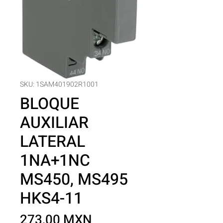
SKU: 1SAM401902R1001
BLOQUE
AUXILIAR
LATERAL
1NA+1NC
MS450, MS495
HKS4-11
Precio
273,00 MXN