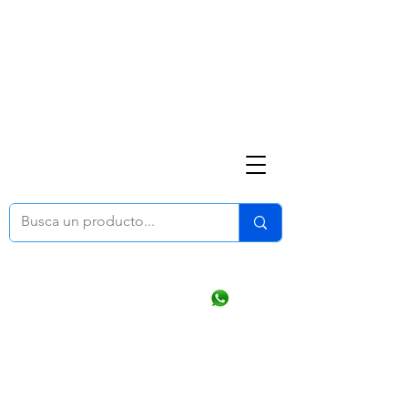
Nosotros
(668) 164 0246
ventasonline
@dymesa.com.mx
Mi cuenta
Pedidos
¿Como Comprar?
Carrito
Ventas WhatsApp Chat
CONTACTO
TABLEROS
PRODUCTOS
CATALOGOS
OFERTAS