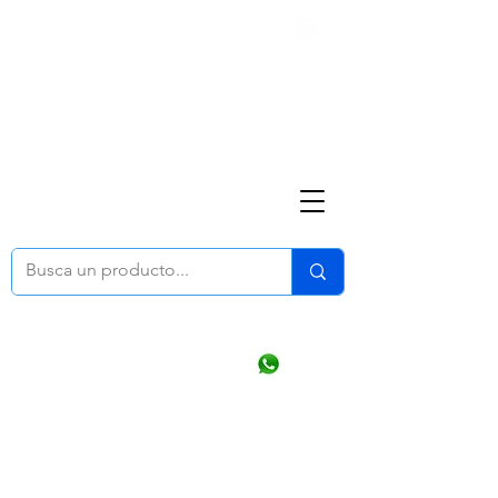
Nosotros
(668) 164 0246
ventasonline
@dymesa.com.mx
Mi cuenta
Pedidos
¿Como Comprar?
Carrito
Ventas WhatsApp Chat
CONTACTO
TABLEROS
PRODUCTOS
CATALOGOS
OFERTAS