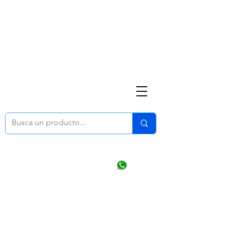
Nosotros
(668) 164 0246
ventasonline
@dymesa.com.mx
Mi cuenta
Pedidos
¿Como Comprar?
Carrito
Ventas WhatsApp Chat
CONTACTO
TABLEROS
PRODUCTOS
CATALOGOS
OFERTAS