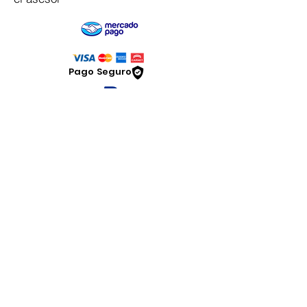
Pago Seguro
Dymesa™ Online
Venta de material electrico y automatizacion
Servicio al cliente
Solicitar cotizacion
Mis pedidos
Facturar mi compra
VENTAS - Whatsapp Chat
Legal
www.dymesa.com