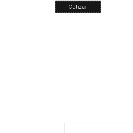
Cotizar
Nosotros
ven
PRODUC
|
CA