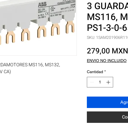
3 GUARD
MS116, M
PS1-3-0-6
SKU: 1SAM201906R11
279,00 MX
ENVIO NO INCLUIDO
RDAMOTORES MS116, MS132, 
V CA)
Cantidad
*
Agre
Co