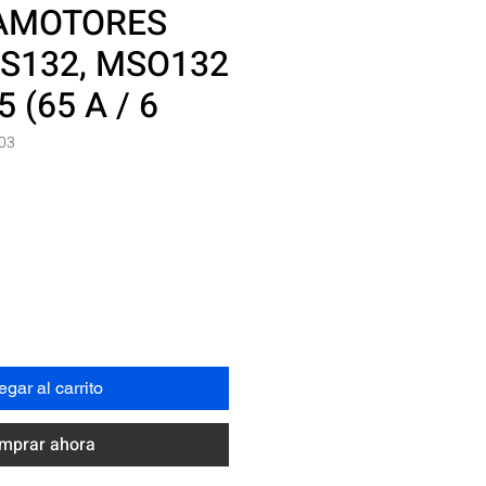
AMOTORES
S132, MSO132
5 (65 A / 6
03
Precio
N
gar al carrito
mprar ahora