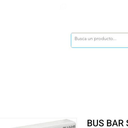
F
tasonline
@dymesa.com.mx
(668) 164 0246
TOS
|
TABLEROS
|
CONTACTO
|
|
|
TALOGOS
OFERTAS
BUS BAR 