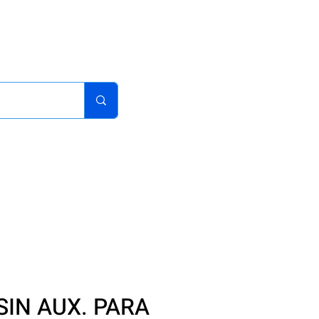
acturas
Pedidos
Iniciar sesion
Carrito
¿Como Comprar?
SIN AUX. PARA