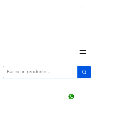
Nosotros
(668) 164 0246
ventasonline
@dymesa.com.mx
Mi cuenta
Pedidos
¿Como Comprar?
Carrito
Ventas WhatsApp Chat
CONTACTO
TABLEROS
PRODUCTOS
CATALOGOS
OFERTAS