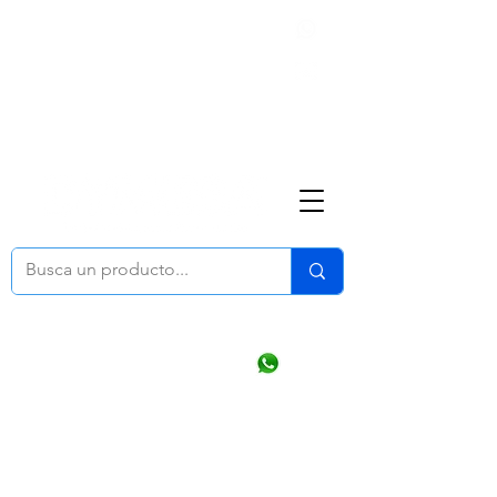
Nosotros
(668) 164 0246
ventasonline
@dymesa.com.mx
Mi cuenta
Pedidos
¿Como Comprar?
Carrito
Ventas WhatsApp Chat
CONTACTO
TABLEROS
PRODUCTOS
CATALOGOS
OFERTAS