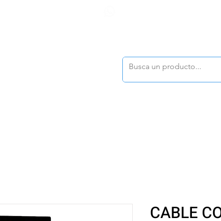
F
tasonline
@dymesa.com.mx
(668) 164 0246
TOS
|
TABLEROS
|
CONTACTO
|
|
|
TALOGOS
OFERTAS
CABLE C