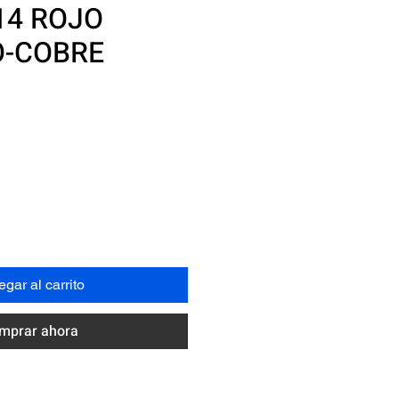
14 ROJO
O-COBRE
ecio
gar al carrito
mprar ahora