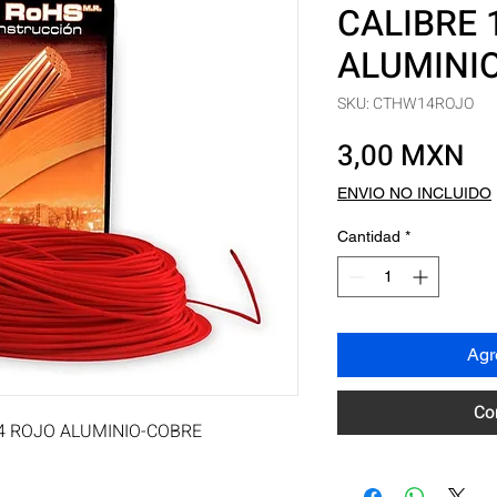
CALIBRE 
ALUMINI
SKU: CTHW14ROJO
Pr
3,00 MXN
ENVIO NO INCLUIDO
Cantidad
*
Agre
Co
4 ROJO ALUMINIO-COBRE