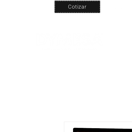
Cotizar
Nosotros
ven
PRODUC
|
CA