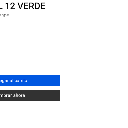
 12 VERDE
ERDE
recio
gar al carrito
mprar ahora