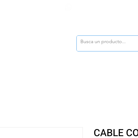
F
tasonline
@dymesa.com.mx
(668) 164 0246
TOS
|
TABLEROS
|
CONTACTO
|
|
|
TALOGOS
OFERTAS
CABLE C