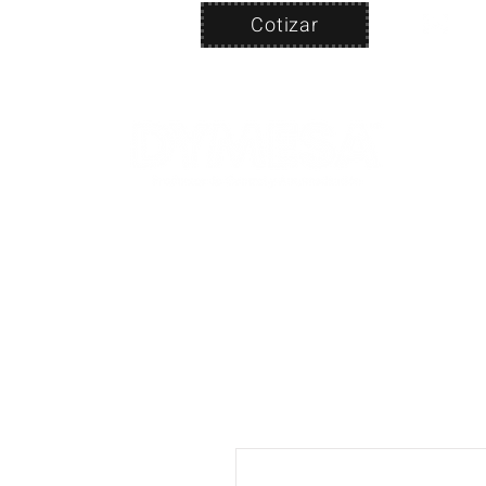
Cotizar
Nosotros
ven
PRODUC
|
CA