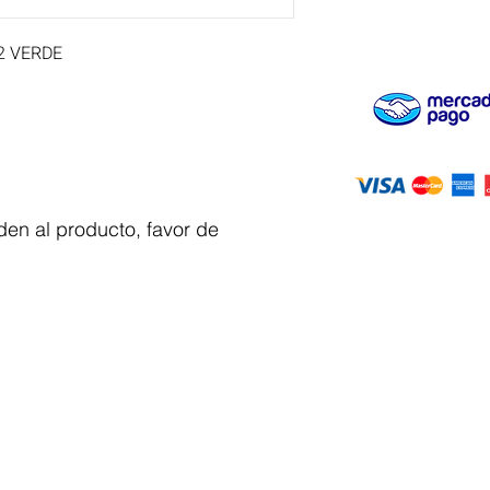
2 VERDE
en al producto, favor de
Servicio al
cliente
 y automatizacion
Solicitar cotizacion