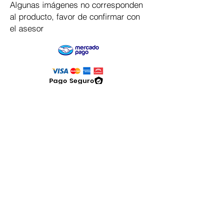
Algunas imágenes no corresponden
al producto, favor de confirmar con
el asesor
Pago Seguro
Dymesa™ Online
Venta de material electrico y automatizacion
Servicio al cliente
Solicitar cotizacion
Mis pedidos
Facturar mi compra
VENTAS - Whatsapp Chat