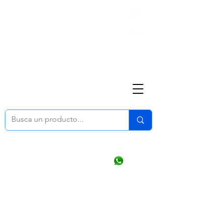
Nosotros
(668) 164 0246
ventasonline
@dymesa.com.mx
Mi cuenta
Pedidos
¿Como Comprar?
Carrito
Ventas WhatsApp Chat
CONTACTO
TABLEROS
PRODUCTOS
CATALOGOS
OFERTAS