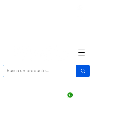
Nosotros
(668) 164 0246
ventasonline
@dymesa.com.mx
Mi cuenta
Pedidos
¿Como Comprar?
Carrito
Ventas WhatsApp Chat
CONTACTO
TABLEROS
PRODUCTOS
CATALOGOS
OFERTAS