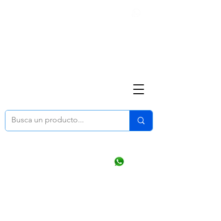
Nosotros
(668) 164 0246
ventasonline
@dymesa.com.mx
Mi cuenta
Pedidos
¿Como Comprar?
Carrito
Ventas WhatsApp Chat
CONTACTO
TABLEROS
PRODUCTOS
CATALOGOS
OFERTAS