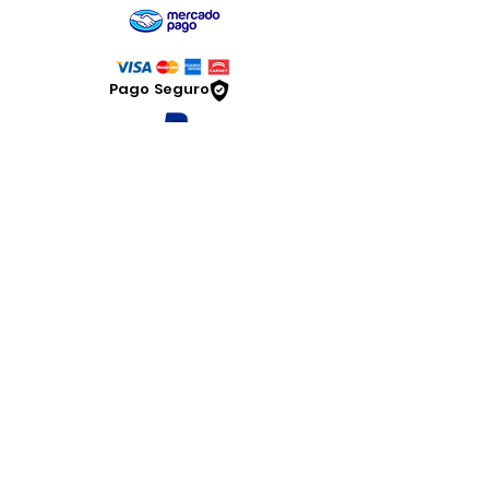
Pago Seguro
Dymesa™ Online
Venta de material electrico y automatizacion
Servicio al cliente
Solicitar cotizacion
Mis pedidos
Facturar mi compra
VENTAS - Whatsapp Chat
Legal
www.dymesa.com
Contacto