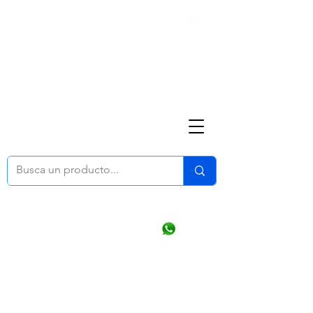
Nosotros
(668) 164 0246
ventasonline
@dymesa.com.mx
Mi cuenta
Pedidos
¿Como Comprar?
Carrito
Ventas WhatsApp Chat
CONTACTO
TABLEROS
PRODUCTOS
CATALOGOS
OFERTAS