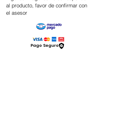
al producto, favor de confirmar con
el asesor
Pago Seguro
Dymesa™ Online
Venta de material electrico y automatizacion
Servicio al cliente
Solicitar cotizacion
Mis pedidos
Facturar mi compra
VENTAS - Whatsapp Chat