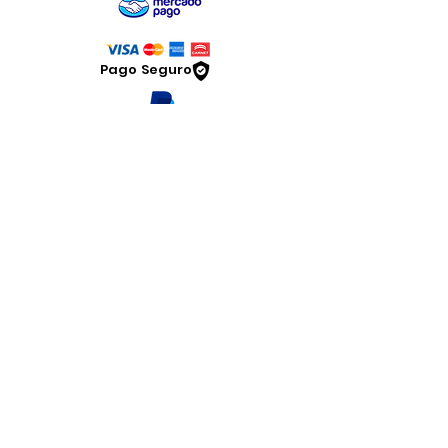
Pago Seguro
Dymesa™ Online
Venta de material electrico y automatizacion
Servicio al cliente
Solicitar cotizacion
Mis pedidos
Facturar mi compra
VENTAS - Whatsapp Chat
Legal
www.dymesa.com
Contacto