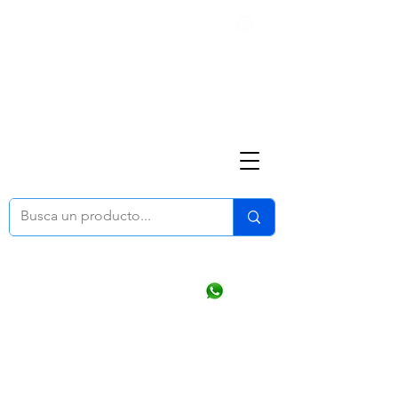
Nosotros
(668) 164 0246
ventasonline
@dymesa.com.mx
Mi cuenta
Pedidos
¿Como Comprar?
Carrito
Ventas WhatsApp Chat
CONTACTO
TABLEROS
PRODUCTOS
CATALOGOS
OFERTAS