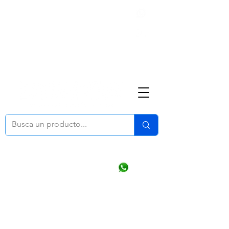
Nosotros
(668) 164 0246
ventasonline
@dymesa.com.mx
Mi cuenta
Pedidos
¿Como Comprar?
Carrito
Ventas WhatsApp Chat
CONTACTO
TABLEROS
PRODUCTOS
CATALOGOS
OFERTAS