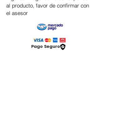
al producto, favor de confirmar con
el asesor
Pago Seguro
Dymesa™ Online
Venta de material electrico y automatizacion
Servicio al cliente
Solicitar cotizacion
Mis pedidos
Facturar mi compra
VENTAS - Whatsapp Chat