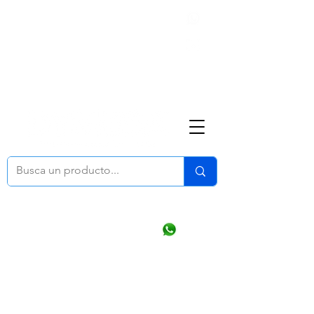
Nosotros
(668) 164 0246
ventasonline
@dymesa.com.mx
Mi cuenta
Pedidos
¿Como Comprar?
Carrito
Ventas WhatsApp Chat
CONTACTO
TABLEROS
PRODUCTOS
CATALOGOS
OFERTAS