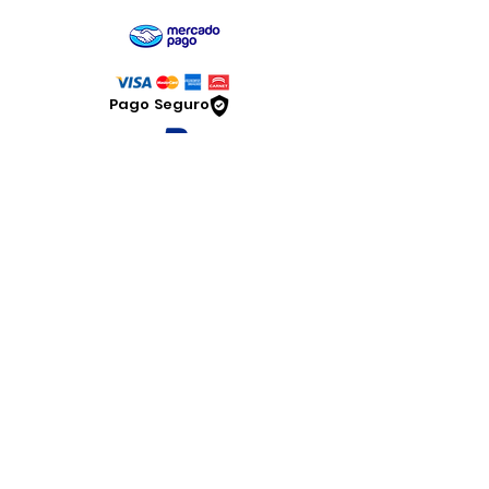
Pago Seguro
Dymesa™ Online
Venta de material electrico y automatizacion
Servicio al cliente
Solicitar cotizacion
Mis pedidos
Facturar mi compra
VENTAS - Whatsapp Chat
Legal
www.dymesa.com