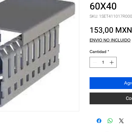
60X40
SKU: 1SET411017R00
153,00 MX
ENVIO NO INCLUIDO
Cantidad
*
Agre
Co