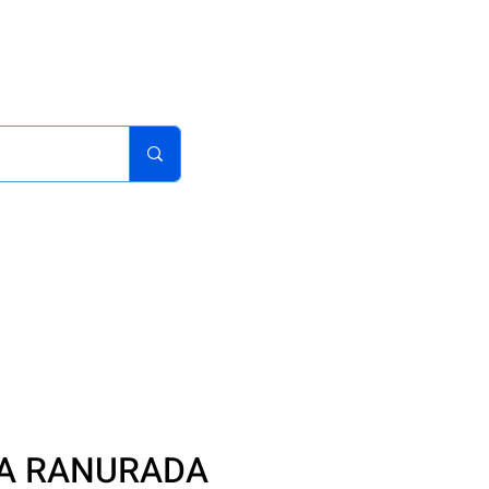
acturas
Pedidos
Iniciar sesion
Carrito
¿Como Comprar?
A RANURADA