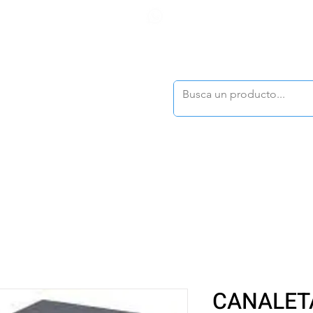
F
tasonline
@dymesa.com.mx
(668) 164 0246
TOS
|
TABLEROS
|
CONTACTO
|
|
|
TALOGOS
OFERTAS
CANALET