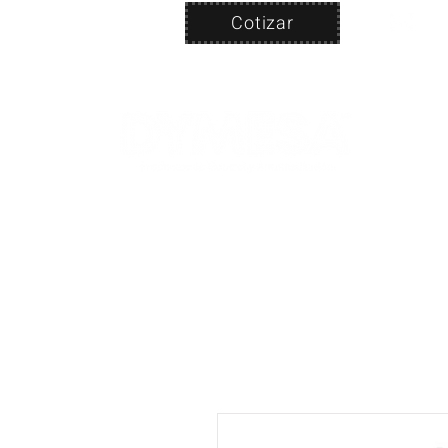
Cotizar
Nosotros
ven
PRODUC
|
CA