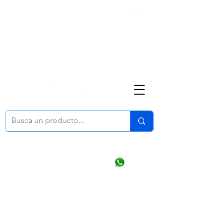
Nosotros
(668) 164 0246
ventasonline
@dymesa.com.mx
Mi cuenta
Pedidos
¿Como Comprar?
Carrito
Ventas WhatsApp Chat
CONTACTO
TABLEROS
PRODUCTOS
CATALOGOS
OFERTAS