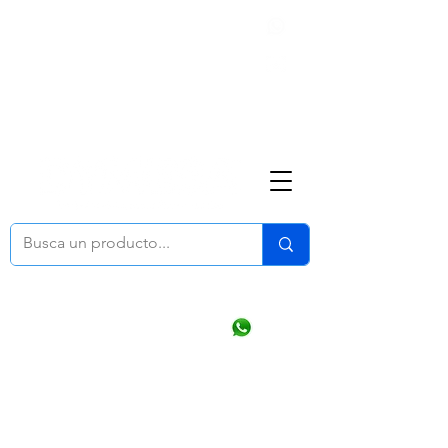
Nosotros
(668) 164 0246
ventasonline
@dymesa.com.mx
Mi cuenta
Pedidos
¿Como Comprar?
Carrito
Ventas WhatsApp Chat
CONTACTO
TABLEROS
PRODUCTOS
CATALOGOS
OFERTAS