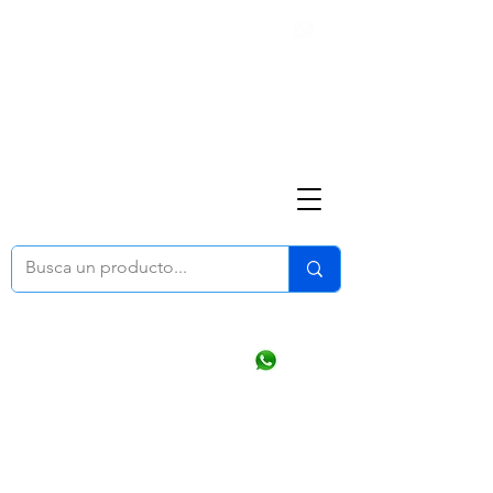
Nosotros
(668) 164 0246
ventasonline
@dymesa.com.mx
Mi cuenta
Pedidos
¿Como Comprar?
Carrito
Ventas WhatsApp Chat
CONTACTO
TABLEROS
PRODUCTOS
CATALOGOS
OFERTAS