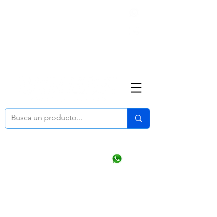
Nosotros
(668) 164 0246
ventasonline
@dymesa.com.mx
Mi cuenta
Pedidos
¿Como Comprar?
Carrito
Ventas WhatsApp Chat
CONTACTO
TABLEROS
PRODUCTOS
CATALOGOS
OFERTAS