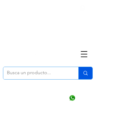
Nosotros
(668) 164 0246
ventasonline
@dymesa.com.mx
Mi cuenta
Pedidos
¿Como Comprar?
Carrito
Ventas WhatsApp Chat
CONTACTO
TABLEROS
PRODUCTOS
CATALOGOS
OFERTAS