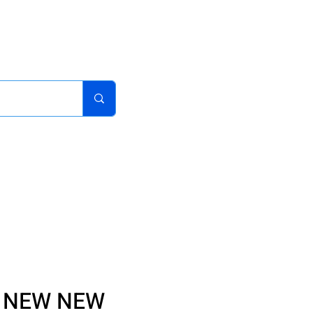
acturas
Pedidos
Iniciar sesion
Carrito
¿Como Comprar?
R NEW NEW