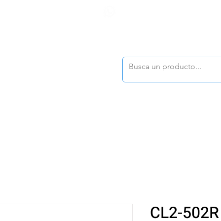
F
tasonline
@dymesa.com.mx
(668) 164 0246
TOS
|
TABLEROS
|
CONTACTO
|
|
|
TALOGOS
OFERTAS
CL2-502