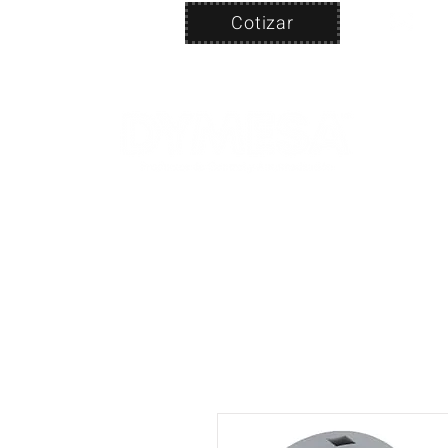
Cotizar
Nosotros
ven
PRODUC
|
CA