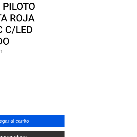
 PILOTO
A ROJA
 C/LED
DO
21
Precio
N
gar al carrito