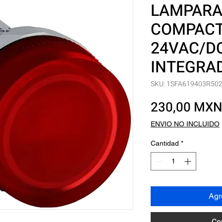
LAMPARA
COMPACT
24VAC/DC
INTEGRA
SKU: 1SFA619403R50
230,00 MX
ENVIO NO INCLUIDO
Cantidad
*
Agre