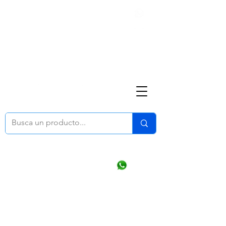
Nosotros
(668) 164 0246
ventasonline
@dymesa.com.mx
Mi cuenta
Pedidos
¿Como Comprar?
Carrito
Ventas WhatsApp Chat
CONTACTO
TABLEROS
PRODUCTOS
CATALOGOS
OFERTAS