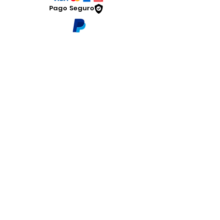
Pago Seguro
Dymesa™ Online
Venta de material electrico y automatizacion
Servicio al cliente
Solicitar cotizacion
Mis pedidos
Facturar mi compra
VENTAS - Whatsapp Chat
Legal
www.dymesa.com
Contacto
Terminos y condiciones
Sucursal