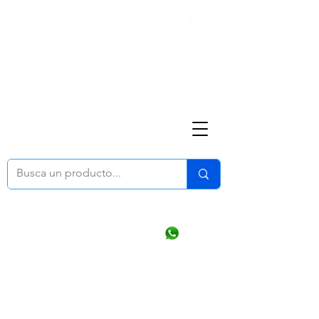
Nosotros
(668) 164 0246
ventasonline
@dymesa.com.mx
Mi cuenta
Pedidos
¿Como Comprar?
Carrito
Ventas WhatsApp Chat
CONTACTO
TABLEROS
PRODUCTOS
CATALOGOS
OFERTAS