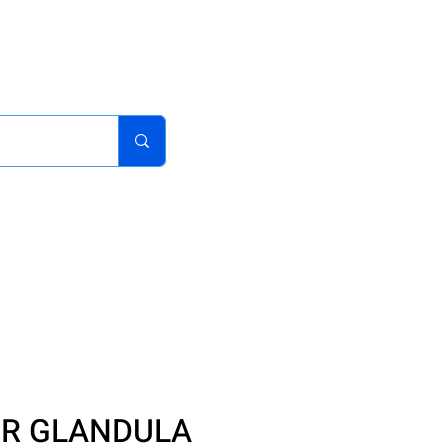
acturas
Pedidos
Iniciar sesion
Carrito
¿Como Comprar?
R GLANDULA