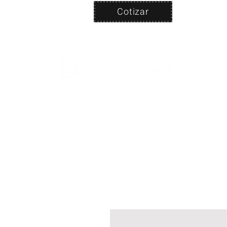
Cotizar
Nosotros
ven
PRODUC
|
CA