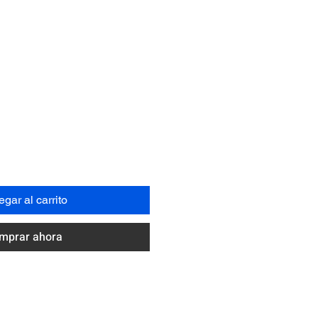
Precio
N
gar al carrito
mprar ahora