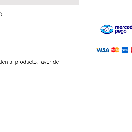
O
en al producto, favor de
Servicio al
cliente
 y automatizacion
Solicitar cotizacion