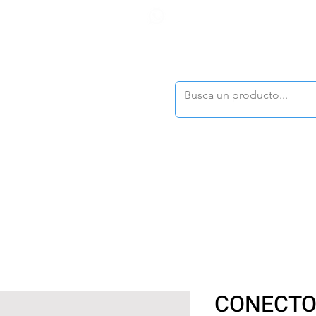
F
tasonline
@dymesa.com.mx
(668) 164 0246
TOS
|
TABLEROS
|
CONTACTO
|
|
|
TALOGOS
OFERTAS
CONECTO