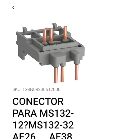
SKU: 1SBN082306T2000
CONECTOR
PARA MS132-
12?MS132-32
AF26 ... AF38