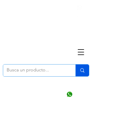
Nosotros
(668) 164 0246
ventasonline
@dymesa.com.mx
Mi cuenta
Pedidos
¿Como Comprar?
Carrito
Ventas WhatsApp Chat
CONTACTO
TABLEROS
PRODUCTOS
CATALOGOS
OFERTAS