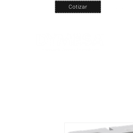
Cotizar
Nosotros
ven
PRODUC
|
CA