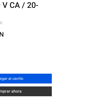
 V CA / 20-
10
Precio
XN
gar al carrito
mprar ahora