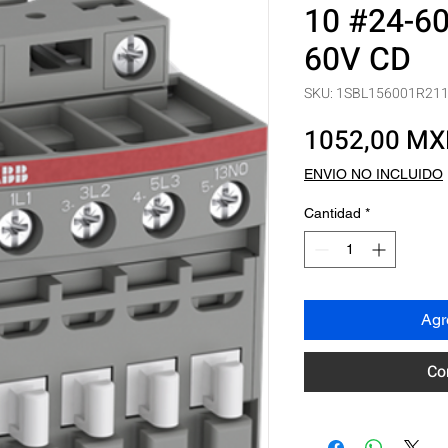
10 #24-60
60V CD
SKU: 1SBL156001R21
1052,00 M
ENVIO NO INCLUIDO
Cantidad
*
Agre
Co