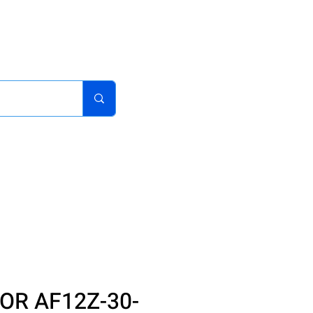
acturas
Pedidos
Iniciar sesion
Carrito
¿Como Comprar?
OR AF12Z-30-