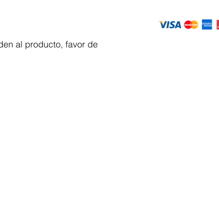
en al producto, favor de
Servicio al
cliente
 y automatizacion
Solicitar cotizacion
Mis pedidos
Facturar mi compra
VENTAS - Whatsapp Chat