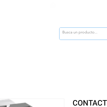
F
tasonline
@dymesa.com.mx
(668) 164 0246
TOS
|
TABLEROS
|
CONTACTO
|
|
|
TALOGOS
OFERTAS
CONTACT