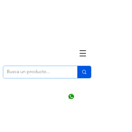
Nosotros
(668) 164 0246
ventasonline
@dymesa.com.mx
Mi cuenta
Pedidos
¿Como Comprar?
Carrito
Ventas WhatsApp Chat
CONTACTO
TABLEROS
PRODUCTOS
CATALOGOS
OFERTAS