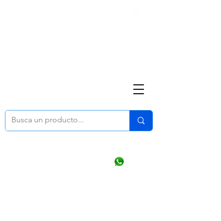
Nosotros
(668) 164 0246
ventasonline
@dymesa.com.mx
Mi cuenta
Pedidos
¿Como Comprar?
Carrito
Ventas WhatsApp Chat
CONTACTO
TABLEROS
PRODUCTOS
CATALOGOS
OFERTAS